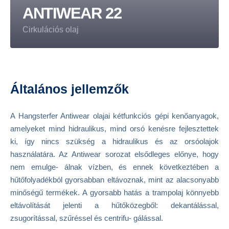
ANTIWEAR 22
Cirkulációs olaj
Általános jellemzők
A Hangsterfer Antiwear olajai kétfunkciós gépi kenőanyagok,
amelyeket mind hidraulikus, mind orsó kenésre fejlesztettek
ki, így nincs szükség a hidraulikus és az orsóolajok
használatára. Az Antiwear sorozat elsődleges előnye, hogy
nem emulge- álnak vízben, és ennek következtében a
hűtőfolyadékból gyorsabban eltávoznak, mint az alacsonyabb
minőségű termékek. A gyorsabb hatás a trampolaj könnyebb
eltávolítását jelenti a hűtőközegből: dekantálással,
zsugorítással, szűréssel és centrifu- gálással.