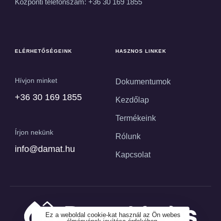
Központi telefonszám: +36 30 169 1855
ELÉRHETŐSÉGEINK
HASZNOS LINKEK
Hívjon minket
Dokumentumok
+36 30 169 1855
Kezdőlap
Termékeink
Írjon nekünk
Rólunk
info@damat.hu
Kapcsolat
Ez a weboldal cookie-kat használ az Ön webes